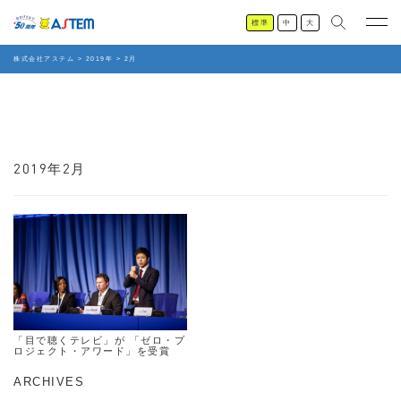
標準
中
大
株式会社アステム
>
2019年
>
2月
2019年2月
「目で聴くテレビ」が 「ゼロ・プ
ロジェクト・アワード」を受賞
ARCHIVES