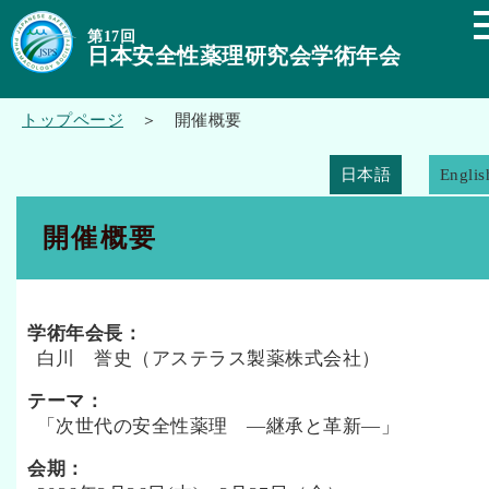
第17回
日本安全性薬理研究会学術年会
トップページ
＞ 開催概要
日本語
Englis
開催概要
学術年会長：
白川 誉史（アステラス製薬株式会社）
テーマ：
「次世代の安全性薬理 ―継承と革新―」
会期：