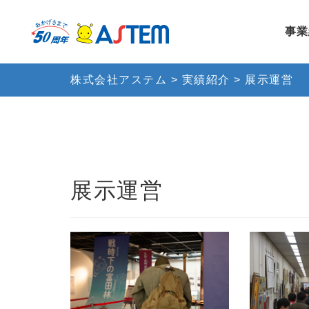
事業
株式会社アステム
>
実績紹介
>
展示運営
展示運営