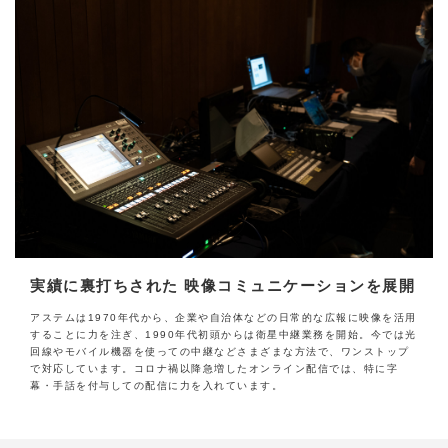
実績に裏打ちされた 映像コミュニケーションを展開
アステムは1970年代から、企業や自治体などの日常的な広報に映像を活用
することに力を注ぎ、1990年代初頭からは衛星中継業務を開始。今では光
回線やモバイル機器を使っての中継などさまざまな方法で、ワンストップ
で対応しています。コロナ禍以降急増したオンライン配信では、特に字
幕・手話を付与しての配信に力を入れています。