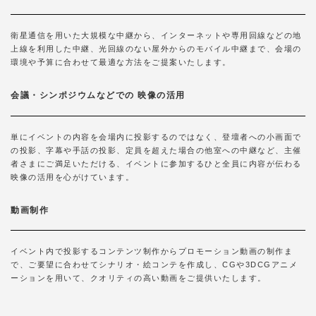
衛星通信を用いた大規模な中継から、インターネットや専用回線などの地
上線を利用した中継、光回線のない屋外からのモバイル中継まで、会場の
環境や予算に合わせて最適な方法をご提案いたします。
会議・シンポジウムなどでの 映像の活用
単にイベントの内容を会場内に投影するのではなく、登壇者への小画面で
の投影、字幕や手話の投影、定員を超えた場合の他室への中継など、主催
者さまにご満足いただける、イベントに参加するひと全員に内容が伝わる
映像の活用を心がけています。
動画制作
イベント内で投影するコンテンツ制作からプロモーション動画の制作ま
で、ご要望に合わせてシナリオ・絵コンテを作成し、CGや3DCGアニメ
ーションを用いて、クオリティの高い動画をご提供いたします。