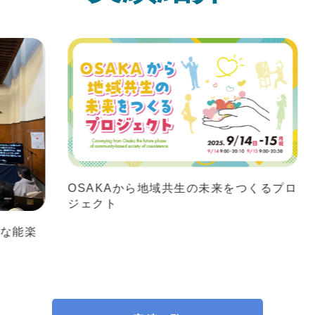
実
績
紹介
OSAKAから地域共生の未来をつくるプロ
ジェクト
東
日
楽
「D
ツ