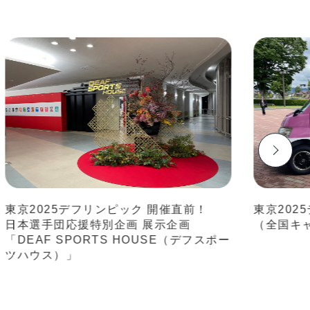
京2025デフリンピック 開催直前！
東京2025デ
本選手団応援特別企画 展示企画
（全国キャラ
EAF SPORTS HOUSE（デフスポー
ハウス）」