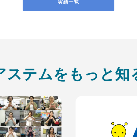
実績一覧
ア
ス
テ
ム
を
も
っ
と
知