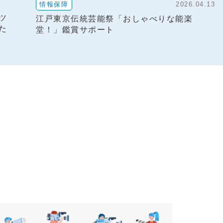
イベント企画
202
OSAKAから地域共生の未来をつくる
ェクト
2026.04.13
りな能楽