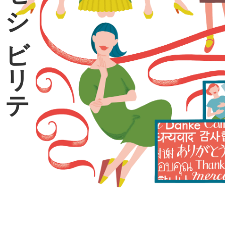
ア
ク
セ
シ
ビ
リ
テ
ィ