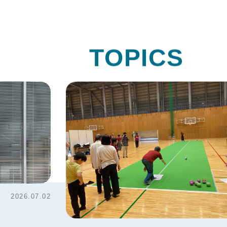
T
O
P
I
C
S