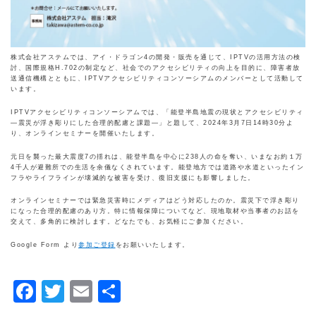
株式会社アステムでは、アイ・ドラゴン4の開発・販売を通じて、IPTVの活用方法の検
討、国際規格H.702の制定など、社会でのアクセシビリティの向上を目的に、障害者放
送通信機構とともに、IPTVアクセシビリティコンソーシアムのメンバーとして活動して
います。
IPTVアクセシビリティコンソーシアムでは、「能登半島地震の現状とアクセシビリティ
—震災が浮き彫りにした合理的配慮と課題—」と題して、2024年3月7日14時30分よ
り、オンラインセミナーを開催いたします。
元日を襲った最大震度7の揺れは、能登半島を中心に238人の命を奪い、いまなお約１万
4千人が避難所での生活を余儀なくされています。能登地方では道路や水道といったイン
フラやライフラインが壊滅的な被害を受け、復旧支援にも影響しました。
オンラインセミナーでは緊急災害時にメディアはどう対応したのか。震災下で浮き彫り
になった合理的配慮のあり方。特に情報保障についてなど、現地取材や当事者のお話を
交えて、多角的に検討します。どなたでも、お気軽にご参加ください。
Google Form より
参加ご登録
をお願いいたします。
Facebook
Twitter
Email
共
有