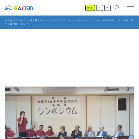
標準
中
大
株式会社アステム
>
目で聴くテレビ
>
アーカイブ わたしのイチオシ
>
「ふたつの全青研」（2019年、製
作：目で聴くテレビ）