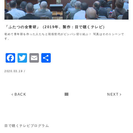
「ふたつの全青研」（2019年、製作：目で聴くテレビ）
初めて青年部を作った人たちと現役世代がビシバシ切り結ぶ！ 写真はその１シーンで
す。
Facebook
Twitter
Email
共
有
2020.03.19 /
BACK
NEXT
目で聴くテレビプログラム