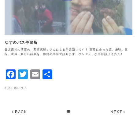
なすのバス停留所
各方面で大活躍の「那須英彰」さんによる手話語りです！ 実際に合った話、趣味、旅
行、映画…幅広い話題を、独特の手話で語ります。ダンディーな手話語りは必見！
Facebook
Twitter
Email
共
有
2020.03.19 /
BACK
NEXT