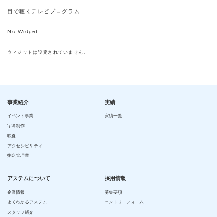
目で聴くテレビプログラム
No Widget
ウィジットは設定されていません。
事業紹介
実績
イベント事業
実績一覧
字幕制作
映像
アクセシビリティ
指定管理業
アステムについて
採用情報
企業情報
募集要項
よくわかるアステム
エントリーフォーム
スタッフ紹介