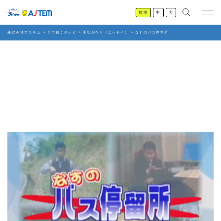
標準
中
大
株式会社アステム
>
目で聴くテレビ
>
手話がたり（エッセイ）
>
なすのバス停留所