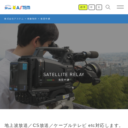
標準
中
大
株式会社アステム
>
映像制作
>
衛星中継
SATELLITE RELAY
衛星中継
地上波放送／CS放送／ケーブルテレビ etc対応します。