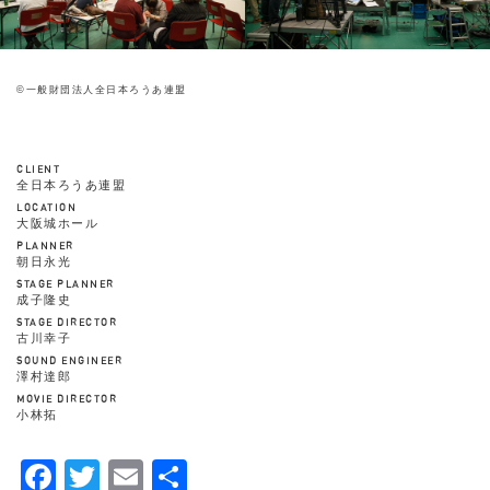
©一般財団法人全日本ろうあ連盟
CLIENT
全日本ろうあ連盟
LOCATION
大阪城ホール
PLANNER
朝日永光
STAGE PLANNER
成子隆史
STAGE DIRECTOR
古川幸子
SOUND ENGINEER
澤村達郎
MOVIE DIRECTOR
小林拓
Facebook
Twitter
Email
共