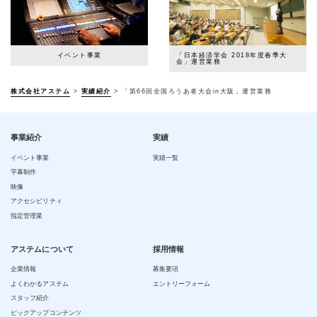
イベント事業
「日本経済学会 2018年度春季大
会」運営業務
株式会社アステム
>
実績紹介
>
「第66回全国ろうあ者大会in大阪」運営業務
事業紹介
実績
イベント事業
実績一覧
字幕制作
映像
アクセシビリティ
指定管理業
アステムについて
採用情報
企業情報
募集要項
よくわかるアステム
エントリーフォーム
スタッフ紹介
ピックアップコンテンツ