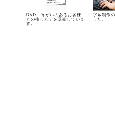
字幕制作
DVD「障がいのあるお客様
した。
との接し方」を販売していま
す。