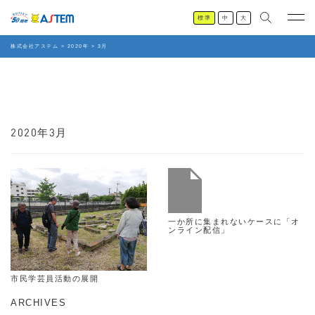
標準
中
大
株式会社アステム
>
2020年
>
3月
2020年3月
一か所に集まれないケースに「オ
ンライン配信」
市民学芸員活動の展開
ARCHIVES