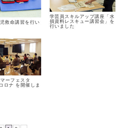
学芸員スキルアップ講座「水
損資料レスキュー講習会」を
幼児救命講習を行い
行いました
サマーフェスタ
ithコロナ を開催しま