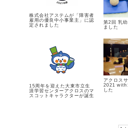
株式会社アステムが「障害者
雇用の優良中小事業主」に認
第2回 乳
定されました
ました
アクロス
2021 w
15周年を迎えた大東市立生
した
涯学習センターアクロスのマ
スコットキャラクターが誕生