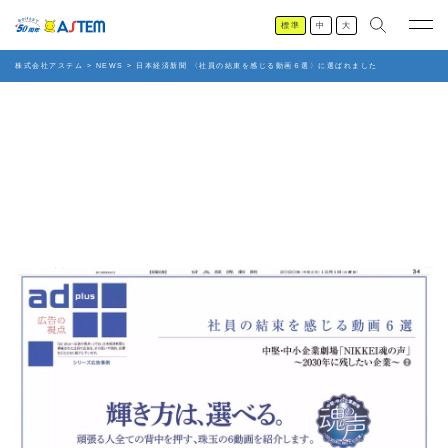
標準
中
大
株式会社アステム
>
NEWS
>
日本経済新聞 〈社員の結束を感じる動画６選〉に選ばれました