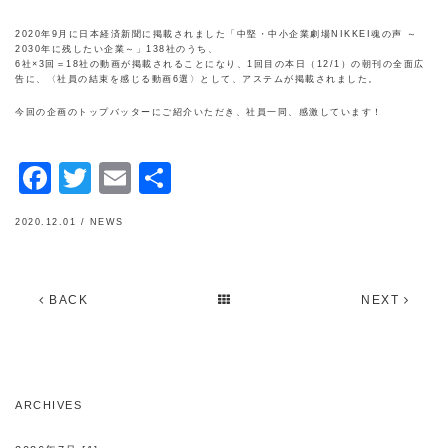
2020年9月に日本経済新聞に掲載されました「中堅・中小企業劇場NIKKEI魂の声 ～
2030年に残したい企業～」138社のうち、
6社×3回＝18社の動画が掲載されることになり、1回目の本日（12/1）の朝刊の全面広
告に、〈社員の結束を感じる動画6選〉として、アステムが掲載されました。
今回の企画のトップバッターにご紹介いただき、社員一同、感激しています！
Facebook
Twitter
Email
共
有
2020.12.01 /
NEWS
BACK
NEXT
ARCHIVES