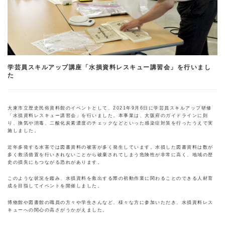
学芸員スキルアップ講座「水損資料レスキュー講習会」を行いまし
た
大東市立歴史民俗資料館のイベントとして、2021年9月6日に学芸員スキルアップ研修
「水損資料レスキュー講習会」を行いました。本事業は、大阪府のガイドラインに則
り、換気や消毒、二酸化炭素濃度のチェックなどといった感染症対策を行ったうえで実
施しました。
近年多発する水害では図書資料の被害が多く発生しています。水損した図書資料は数が
多く救済措置を行いきれないことから破棄されてしまう危険性が非常に高く、地域の歴
史の損失にもつながる恐れがあります。
このような状況を鑑み、水損資料を救出する際の初動作業に関わることのできる人材育
成を目指してイベントを開催しました。
博物館や図書館の職員の方々や学生さんなど、様々な方に参加いただき、水損資料レス
キューへの関心の高さがうかがえました。