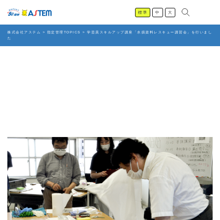
標準
中
大
株式会社アステム
>
指定管理TOPICS
>
学芸員スキルアップ講座「水損資料レスキュー講習会」を行いまし
た