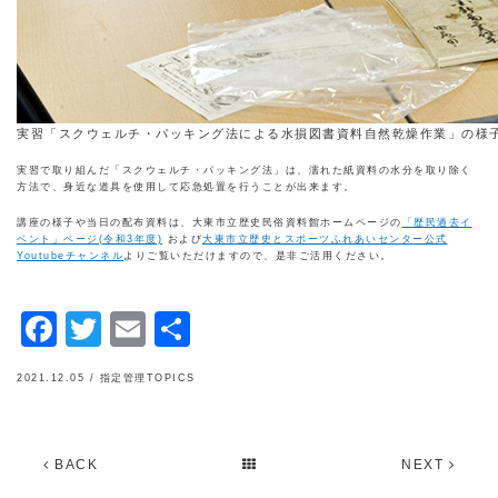
実習「スクウェルチ・パッキング法による水損図書資料自然乾燥作業」の様
実習で取り組んだ「スクウェルチ・パッキング法」は、濡れた紙資料の水分を取り除く
方法で、身近な道具を使用して応急処置を行うことが出来ます。
講座の様子や当日の配布資料は、大東市立歴史民俗資料館ホームページの
「歴民過去イ
ベント」ページ(令和3年度)
および
大東市立歴史とスポーツふれあいセンター公式
Youtubeチャンネル
よりご覧いただけますので、是非ご活用ください。
Facebook
Twitter
Email
共
有
2021.12.05 /
指定管理TOPICS
BACK
NEXT