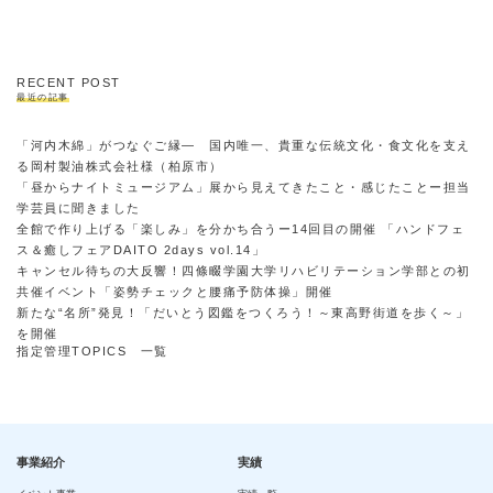
RECENT POST
最近の記事
「河内木綿」がつなぐご縁― 国内唯一、貴重な伝統文化・食文化を支え
る岡村製油株式会社様（柏原市）
「昼からナイトミュージアム」展から見えてきたこと・感じたことー担当
学芸員に聞きました
全館で作り上げる「楽しみ」を分かち合うー14回目の開催 「ハンドフェ
ス＆癒しフェアDAITO 2days vol.14」
キャンセル待ちの大反響！四條畷学園大学リハビリテーション学部との初
共催イベント「姿勢チェックと腰痛予防体操」開催
新たな“名所”発見！「だいとう図鑑をつくろう！～東高野街道を歩く～」
を開催
指定管理TOPICS 一覧
事業紹介
実績