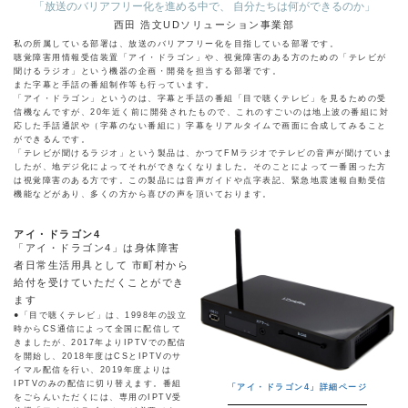
「放送のバリアフリー化を進める中で、 自分たちは何ができるのか」
西田 浩文UDソリューション事業部
私の所属している部署は、放送のバリアフリー化を目指している部署です。
聴覚障害用情報受信装置「アイ・ドラゴン」や、視覚障害のある方のための「テレビが
聞けるラジオ」という機器の企画・開発を担当する部署です。
また字幕と手話の番組制作等も行っています。
「アイ・ドラゴン」というのは、字幕と手話の番組「目で聴くテレビ」を見るための受
信機なんですが、20年近く前に開発されたもので、これのすごいのは地上波の番組に対
応した手話通訳や（字幕のない番組に）字幕をリアルタイムで画面に合成してみること
ができるんです。
「テレビが聞けるラジオ」という製品は、かつてFMラジオでテレビの音声が聞けていま
したが、地デジ化によってそれができなくなりました。そのことによって一番困った方
は視覚障害のある方です。この製品には音声ガイドや点字表記、緊急地震速報自動受信
機能などがあり、多くの方から喜びの声を頂いております。
アイ・ドラゴン4
「アイ・ドラゴン4」は身体障害
者日常生活用具として 市町村から
給付を受けていただくことができ
ます
●「目で聴くテレビ」は、1998年の設立
時からCS通信によって全国に配信して
きましたが、2017年よりIPTVでの配信
を開始し、2018年度はCSとIPTVのサ
イマル配信を行い、2019年度よりは
IPTVのみの配信に切り替えます。番組
「アイ・ドラゴン4」詳細ページ
をごらんいただくには、専用のIPTV受