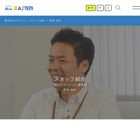
標準
中
大
株式会社アステム
>
スタッフ紹介
>
西田 浩文
スタッフ紹介
UDソリューション事業部
西田 浩文