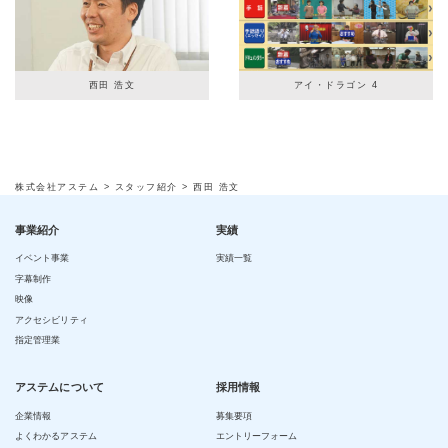
西田 浩文
アイ・ドラゴン 4
株式会社アステム
>
スタッフ紹介
>
西田 浩文
事業紹介
実績
イベント事業
実績一覧
字幕制作
映像
アクセシビリティ
指定管理業
アステムについて
採用情報
企業情報
募集要項
よくわかるアステム
エントリーフォーム