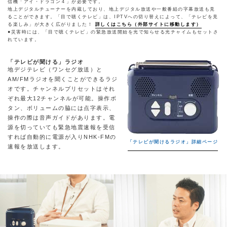
信機「アイ・ドラゴン４」が必要です。
地上デジタルチューナーを内蔵しており、地上デジタル放送や一般番組の字幕放送も見
ることができます。「目で聴くテレビ」は、IPTVへの切り替えによって、「テレビを見
る楽しみ」が大きく広がりました！
詳しくはこちら（外部サイトに移動します）
●災害時には、「目で聴くテレビ」の緊急放送開始を光で知らせる光チャイムもセットさ
れています。
「テレビが聞ける」ラジオ
地デジテレビ（ワンセグ放送）と
AM/FMラジオを聞くことができるラジ
オです。チャンネルプリセットはそれ
ぞれ最大12チャンネルが可能。操作ボ
タン、ボリュームの脇には点字表示、
操作の際は音声ガイドがあります。電
源を切っていても緊急地震速報を受信
すれば自動的に電源が入りNHK-FMの
「テレビが聞けるラジオ」詳細ページ
速報を放送します。