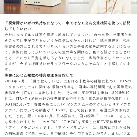
「視覚障がい者の気持ちになって、車ではなく公共交通機関を使って訪問
してもらいたい」
会社に入って元々は違う部署に所属していました。 自分自身、当事者と向
き合って仕事ができるかどうか自信はなかったけれど、聴覚障害者、視覚
障害者の方とこれまで４００人くらいの当事者の家を訪問するようになっ
て、実際に使って頂いている方の生の声を聞ける、色々な話ができるとい
うところにやり甲斐を感じるようになりました。当然仕事としてやってい
ますが、今ではほぼそれがライフワークのようなそんなことを感じていま
す。
障害に応じた複数の補完放送を目指して
2014年２月、「目で聴くテレビ」における十数年の経験に基づく IPTVの
アクセシビリティに関する 最初の寄書を、国連の専門機関である国際電気
通信連合（ITU）に提出しました。 その後、実証実験を重ね、2015年10
月に、ITU-T（通信分野の標準策定を担当する「電気通信標準化部門」）
SG16において、寄書を基にしたIPTVシステム用のアクセシビリティプロ
ファイルについての勧告が「H.702」として発行され、各国に周知されま
した。また、翌2016年11月、日本国内で、国内標準「JTｰH702」として
も発行されました。このH.702、JT-H702を実装したIPTV受信機が、
「アイ・ドラゴン４」です。「アイ・ドラゴン４」は、障害に応じた複数
の補完放送（字幕、手話、音声解説）を付与することができ、またバラエ