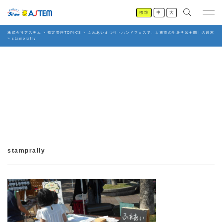
標準
中
大
株式会社アステム
>
指定管理TOPICS
>
ふれあいまつり・ハンドフェスで、大東市の生涯学習全開！の週末
>
stamprally
stamprally