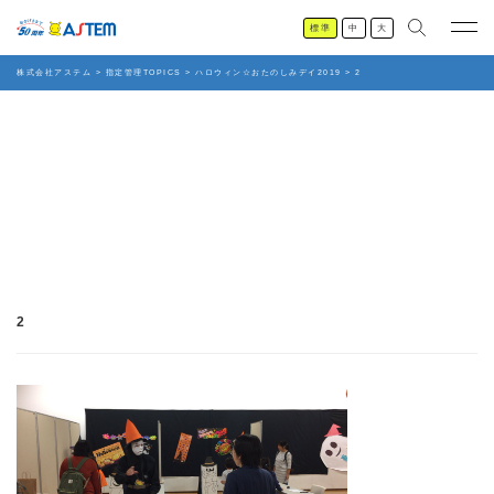
標準
中
大
株式会社アステム
>
指定管理TOPICS
>
ハロウィン☆おたのしみデイ2019
>
2
2