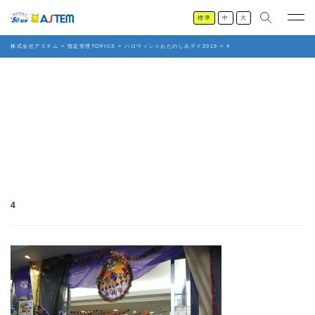
標準
中
大
株式会社アステム
>
指定管理TOPICS
>
ハロウィン☆おたのしみデイ2019
>
4
4