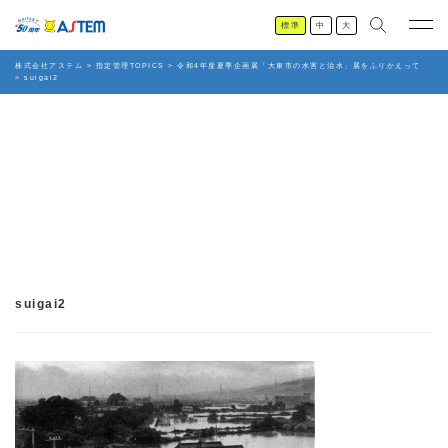
標準
中
大
株式会社アステム
>
指定管理TOPICS
>
令和4年度夏季企画展「大東市の水害と治水」展をふりかえって
>
suigai2
suigai2