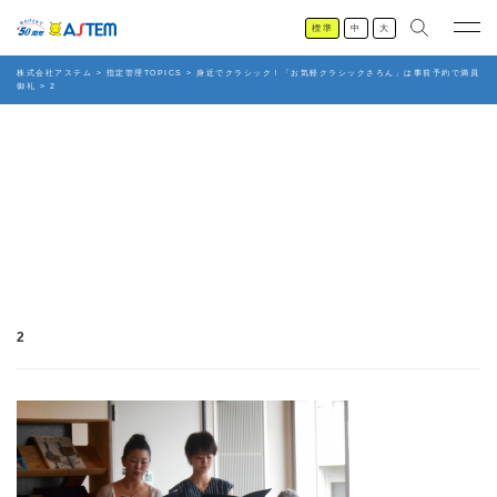
標準
中
大
株式会社アステム
>
指定管理TOPICS
>
身近でクラシック！「お気軽クラシックさろん」は事前予約で満員
御礼
>
2
2