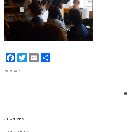
Facebook
Twitter
Email
共
有
2019.08.23 /
ARCHIVES
2026年7月 [1]