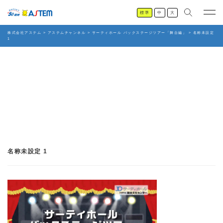
標準
中
大
株式会社アステム
>
アステムチャンネル
>
サーティホール バックステージツアー「舞台編」
>
名称未設定
1
名称未設定 1