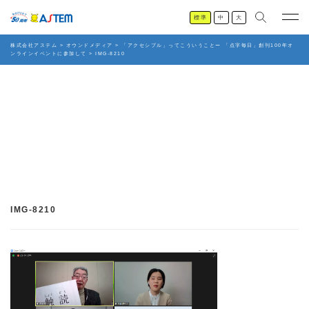
標準
中
大
株式会社アステム
>
オウンドメディア
>
「アクセシブル」ってこういうことー 「点字毎日」創刊100年オ
ンラインイベントに参加して
>
IMG-8210
IMG-8210