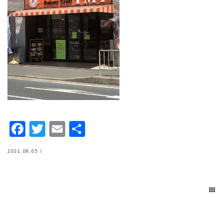
Facebook
Twitter
Email
共
有
2021.08.05 /