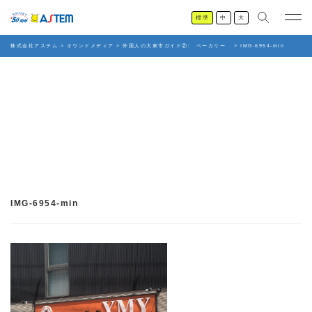
標準
中
大
株式会社アステム
>
オウンドメディア
>
外国人の大東市ガイド②: ベーカリー
>
IMG-6954-min
IMG-6954-min