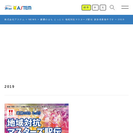
標準
中
大
株式会社アステム
>
NEWS
>
麒麟のまち とっとり 地域対抗マスターズ駅伝 参加者募集中です
>
2019
2019