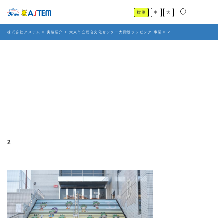
標準
中
大
株式会社アステム
>
実績紹介
>
大東市立総合文化センター大階段ラッピング 事業
>
2
2