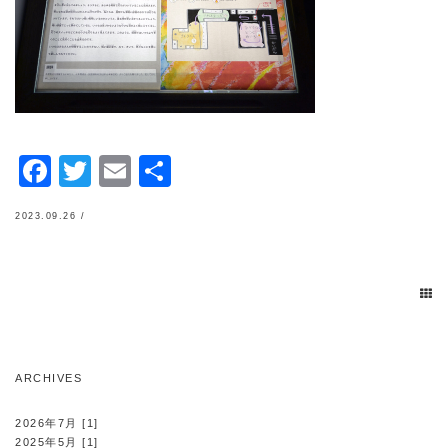
Facebook
Twitter
Email
共
有
2023.09.26 /
ARCHIVES
2026年7月 [1]
2025年5月 [1]