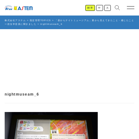
標準
中
大
株式会社アステム
>
指定管理TOPICS
>
「昼からナイトミュージアム」展から見えてきたこと・感じたこと
ー担当学芸員に聞きました
>
nightmuseam_6
nightmuseam_6