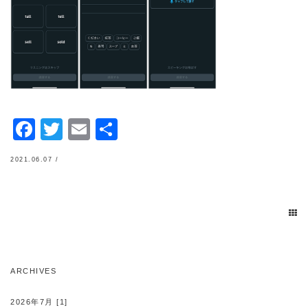
Facebook
Twitter
Email
共
有
2021.06.07 /
ARCHIVES
2026年7月 [1]