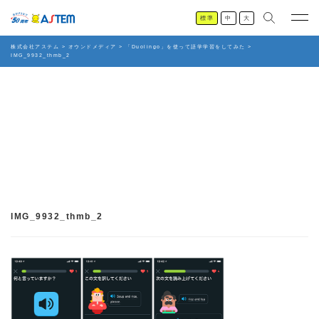
標準
中
大
株式会社アステム
>
オウンドメディア
>
「Duolingo」を使って語学学習をしてみた
>
IMG_9932_thmb_2
IMG_9932_thmb_2