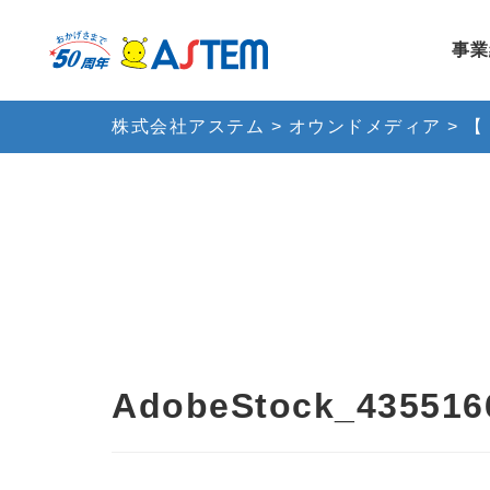
事業
株式会社アステム
>
オウンドメディア
>
【
AdobeStock_435516