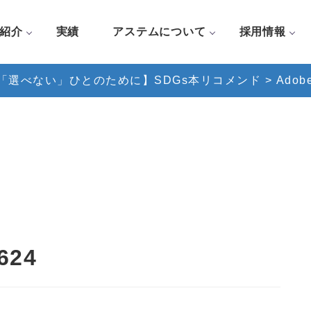
紹介
実績
アステムについて
採用情報
「選べない」ひとのために】SDGs本リコメンド
>
Adob
624