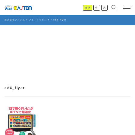
標準
中
大
株式会社アステム
>
アイ・ドラゴン 4
>
ed4_flyer
ed4_flyer