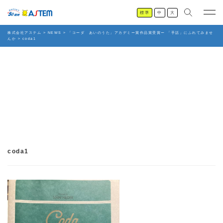
標準
中
大
株式会社アステム
>
NEWS
>
「コーダ あいのうた」アカデミー賞作品賞受賞ー 「手話」にふれてみませ
んか
>
coda1
coda1